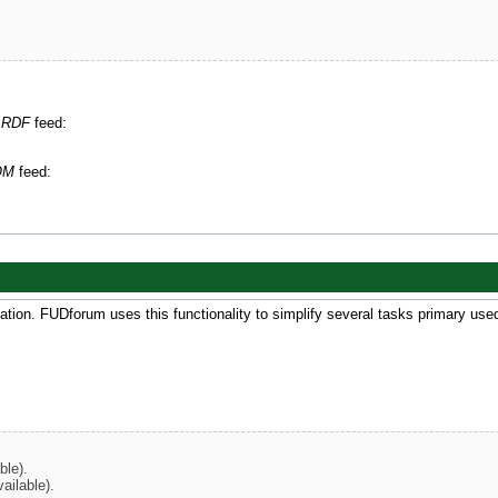
n
RDF
feed:
OM
feed:
tion. FUDforum uses this functionality to simplify several tasks primary us
ble).
ailable).