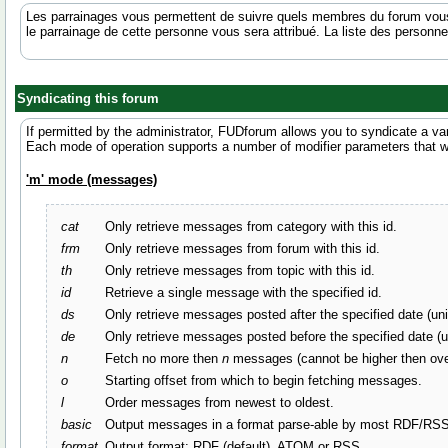
Les parrainages vous permettent de suivre quels membres du forum vous 
le parrainage de cette personne vous sera attribué. La liste des personne
Syndicating this forum
If permitted by the administrator, FUDforum allows you to syndicate a va
Each mode of operation supports a number of modifier parameters that wil
'm' mode (messages)
cat
Only retrieve messages from category with this id.
frm
Only retrieve messages from forum with this id.
th
Only retrieve messages from topic with this id.
id
Retrieve a single message with the specified id.
ds
Only retrieve messages posted after the specified date (un
de
Only retrieve messages posted before the specified date (
n
Fetch no more then
n
messages (cannot be higher then ov
o
Starting offset from which to begin fetching messages.
l
Order messages from newest to oldest.
basic
Output messages in a format parse-able by most RDF/RSS 
format
Output format: RDF (default), ATOM or RSS.