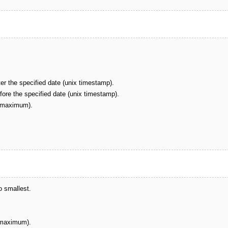
er the specified date (unix timestamp).
ore the specified date (unix timestamp).
l maximum).
o smallest.
l maximum).