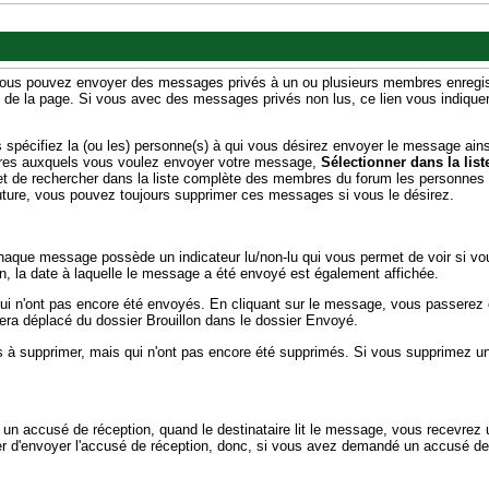
, vous pouvez envoyer des messages privés à un ou plusieurs membres enregi
oit de la page. Si vous avec des messages privés non lus, ce lien vous indi
spécifiez la (ou les) personne(s) à qui vous désirez envoyer le message ainsi
mbres auxquels vous voulez envoyer votre message,
Sélectionner dans la list
t de rechercher dans la liste complète des membres du forum les personnes
uture, vous pouvez toujours supprimer ces messages si vous le désirez.
aque message possède un indicateur lu/non-lu qui vous permet de voir si v
, la date à laquelle le message a été envoyé est également affichée.
ui n'ont pas encore été envoyés. En cliquant sur le message, vous passerez 
sera déplacé du dossier Brouillon dans le dossier Envoyé.
 à supprimer, mais qui n'ont pas encore été supprimés. Si vous supprimez u
n accusé de réception, quand le destinataire lit le message, vous recevre
user d'envoyer l'accusé de réception, donc, si vous avez demandé un accusé de