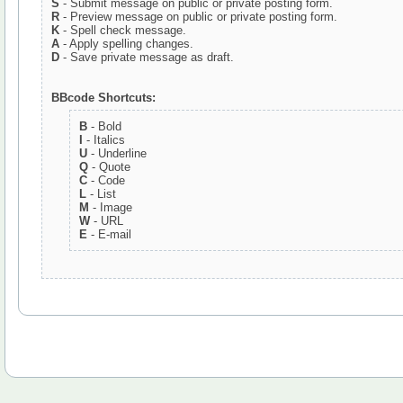
S
- Submit message on public or private posting form.
R
- Preview message on public or private posting form.
K
- Spell check message.
A
- Apply spelling changes.
D
- Save private message as draft.
BBcode Shortcuts:
B
- Bold
I
- Italics
U
- Underline
Q
- Quote
C
- Code
L
- List
M
- Image
W
- URL
E
- E-mail