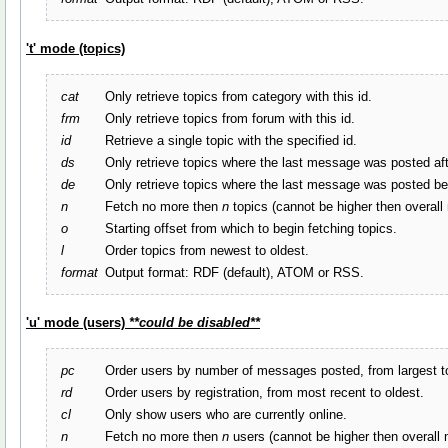
't' mode (topics)
cat
Only retrieve topics from category with this id.
frm
Only retrieve topics from forum with this id.
id
Retrieve a single topic with the specified id.
ds
Only retrieve topics where the last message was posted aft
de
Only retrieve topics where the last message was posted bef
n
Fetch no more then
n
topics (cannot be higher then overal
o
Starting offset from which to begin fetching topics.
l
Order topics from newest to oldest.
format
Output format: RDF (default), ATOM or RSS.
'u' mode (users)
**could be disabled**
pc
Order users by number of messages posted, from largest t
rd
Order users by registration, from most recent to oldest.
cl
Only show users who are currently online.
n
Fetch no more then
n
users (cannot be higher then overal