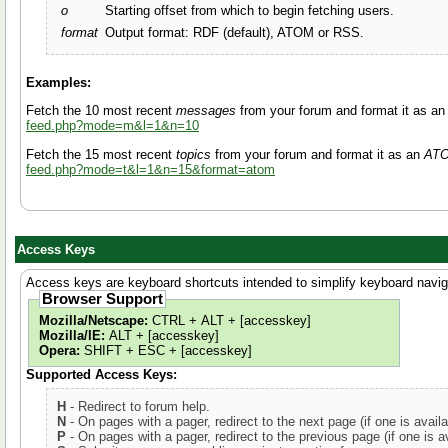
o
Starting offset from which to begin fetching users.
format
Output format: RDF (default), ATOM or RSS.
Examples:
Fetch the 10 most recent
messages
from your forum and format it as a
feed.php?mode=m&l=1&n=10
Fetch the 15 most recent
topics
from your forum and format it as an
AT
feed.php?mode=t&l=1&n=15&format=atom
Access Keys
Access keys are keyboard shortcuts intended to simplify keyboard naviga
Browser Support
Mozilla/Netscape:
CTRL + ALT + [accesskey]
Mozilla/IE:
ALT + [accesskey]
Opera:
SHIFT + ESC + [accesskey]
Supported Access Keys:
H
- Redirect to forum help.
N
- On pages with a pager, redirect to the next page (if one is availa
P
- On pages with a pager, redirect to the previous page (if one is av