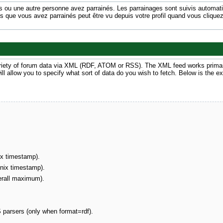
ou une autre personne avez parrainés. Les parrainages sont suivis automatiq
s que vous avez parrainés peut être vu depuis votre profil quand vous cliquez
riety of forum data via XML (RDF, ATOM or RSS). The XML feed works primarily
l allow you to specify what sort of data do you wish to fetch. Below is the e
ix timestamp).
unix timestamp).
erall maximum).
parsers (only when format=rdf).