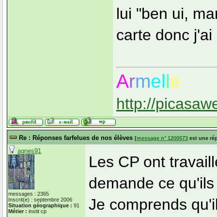
lui "ben ui, m
carte donc j'a
A
r
m
el
l
e
http://picasaw
Re : Réponses farfelues de nos élèves
[
message n° 1200573
est une ré
agnes91
Les CP ont travaill
demande ce qu'ils 
messages : 2365
Je comprends qu'il
Inscrit(e) : septembre 2006
Situation géographique :
91
Métier :
instit cp