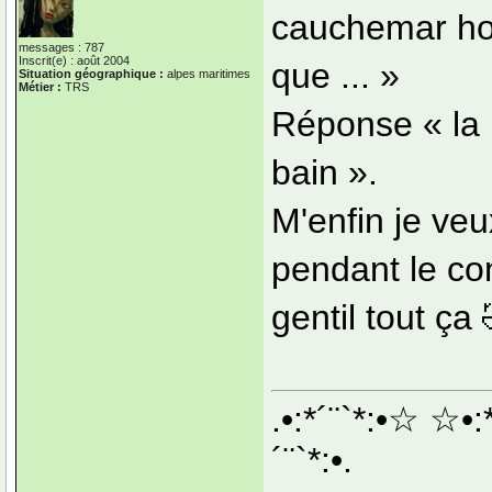
cauchemar horr
messages : 787
Inscrit(e) : août 2004
que ... »
Situation géographique :
alpes maritimes
Métier :
TRS
Réponse « la m
bain ».
M'enfin je veu
pendant le co
gentil tout ça
.•:*´¨`*:•☆ ☆•:
´¨`*:•.