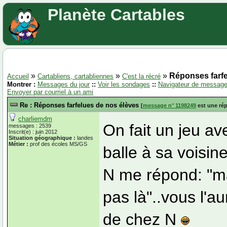
Planète Cartables
»
»
»
Réponses farfe
Accueil
Cartabliens, cartabliennes
C'est la récré
Montrer :
Messages du jour
::
Voir les sondages
::
Navigateur de messag
Envoyer par courriel à un ami
Re : Réponses farfelues de nos élèves
[
message n° 1198249
est une ré
charliemdm
On fait un jeu av
messages : 2539
Inscrit(e) : juin 2012
Situation géographique :
landes
Métier :
prof des écoles MS/GS
balle à sa voisine
N me répond: "ma
pas là"..vous l'a
de chez N