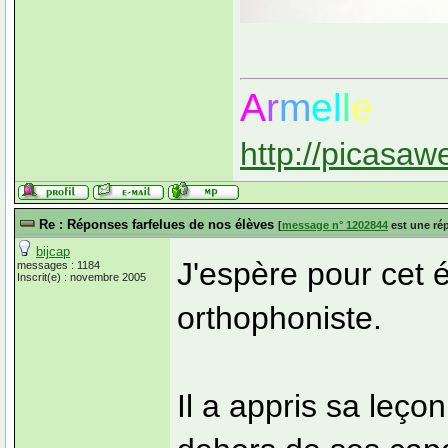
A
r
m
el
l
e
http://picasaw
Re : Réponses farfelues de nos élèves
[
message n° 1202844
est une ré
bijcap
J'espère pour cet é
messages : 1184
Inscrit(e) : novembre 2005
orthophoniste.
Il a appris sa leç