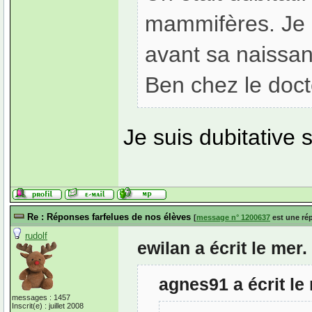
mammifères. Je l
avant sa naissa
Ben chez le doc
Je suis dubitative 
Re : Réponses farfelues de nos élèves
[
message n° 1200637
est une ré
rudolf
ewilan a écrit le mer
agnes91 a écrit le
messages : 1457
Inscrit(e) : juillet 2008