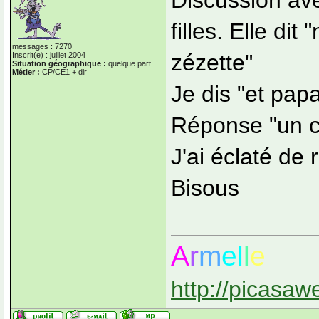
Discussion ave
filles. Elle di
messages : 7270
zézette"
Inscrit(e) : juillet 2004
Situation géographique :
quelque part...
Métier :
CP/CE1 + dir
Je dis "et pap
Réponse "un c
J'ai éclaté de ri
Bisous
A
r
m
el
l
e
http://picasaw