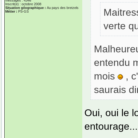
messages : 4346
Inscrit(e) : octobre 2008
Situation géographique :
Au pays des bretzels
Maitres
Métier :
PS-GS
verte qu
Malheureu
entendu m
mois
, c
saurais dir
Oui, oui le 
entourage...