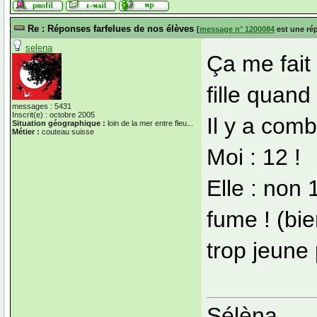
Re : Réponses farfelues de nos élèves
[
message n° 1200084
est une ré
selena
Ça me fait
fille quand
messages : 5431
Inscrit(e) : octobre 2005
Il y a com
Situation géographique :
loin de la mer entre fleu...
Métier :
couteau suisse
Moi : 12 !
Elle : non 
fume ! (bie
trop jeune 
Sélèna