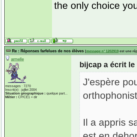
the only choice yo
Re : Réponses farfelues de nos élèves
[
message n° 1202919
est une ré
armelle
bijcap a écrit 
J'espère pour
messages : 7270
Inscrit(e) : juillet 2004
orthophonist
Situation géographique :
quelque part...
Métier :
CP/CE1 + dir
Il a appris 
est en dehor