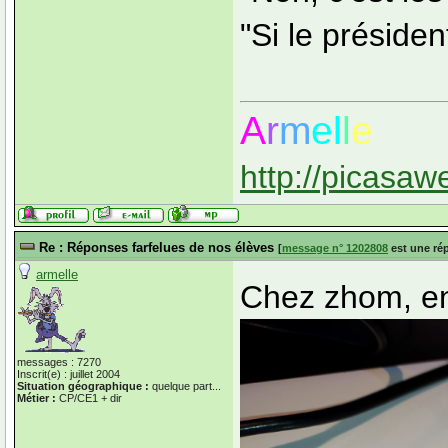
"Si le président
A
r
m
el
l
e
http://picasaw
Re : Réponses farfelues de nos élèves
[
message n° 1202808
est une ré
armelle
Chez zhom, en
messages : 7270
Inscrit(e) : juillet 2004
Situation géographique :
quelque part...
Métier :
CP/CE1 + dir