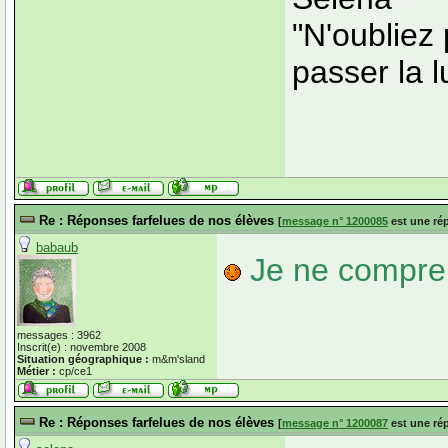
"N'oubliez 
passer la 
Re : Réponses farfelues de nos élèves
[
message n° 1200085
est une ré
babaub
Je ne compren
messages : 3962
Inscrit(e) : novembre 2008
Situation géographique :
m&m'sland
Métier :
cp/ce1
Re : Réponses farfelues de nos élèves
[
message n° 1200087
est une ré