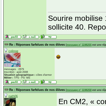
Sourire mobilise 
sollicite 40. Rep
Re : Réponses farfelues de nos élèves
[
message n° 1198255
est une ré
colinoe
messages : 2879
Inscrit(e) : août 2008
Situation géographique :
côtes d'armor
Métier :
TPS - PS- MS
Re : Réponses farfelues de nos élèves
[
message n° 1198258
est une ré
nath06
En CM2, « comp