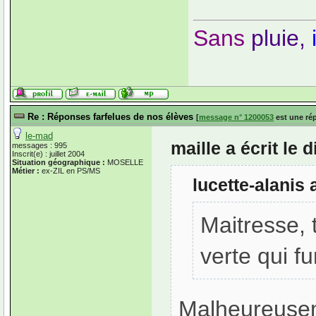
Sans
pluie,
Re : Réponses farfelues de nos élèves
[
message n° 1200053
est une ré
le-mad
maille a écrit le
messages : 995
Inscrit(e) : juillet 2004
Situation géographique :
MOSELLE
Métier :
ex-ZIL en PS/MS
lucette-alanis 
Maitresse, 
verte qui f
Malheureuseme