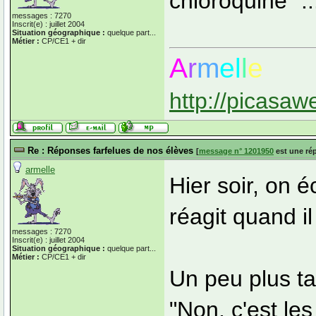
chloroquine" .
messages : 7270
Inscrit(e) : juillet 2004
Situation géographique :
quelque part...
Métier :
CP/CE1 + dir
A
r
m
el
l
e
http://picasaw
Re : Réponses farfelues de nos élèves
[
message n° 1201950
est une ré
armelle
Hier soir, on é
réagit quand il
messages : 7270
Inscrit(e) : juillet 2004
Situation géographique :
quelque part...
Métier :
CP/CE1 + dir
Un peu plus t
"Non, c'est le