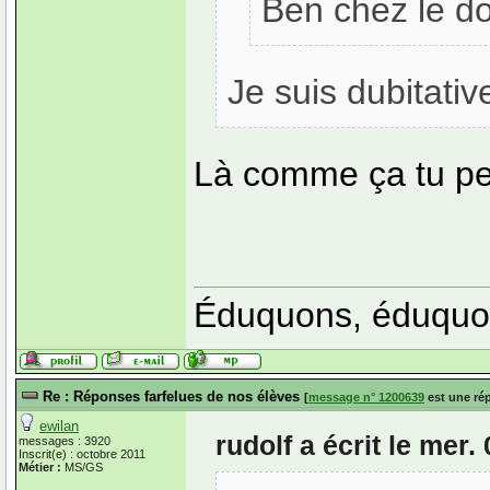
Ben chez le d
Je suis dubitativ
Là comme ça tu pe
Éduquons, éduquo
Re : Réponses farfelues de nos élèves
[
message n° 1200639
est une ré
ewilan
rudolf a écrit le mer
messages : 3920
Inscrit(e) : octobre 2011
Métier :
MS/GS