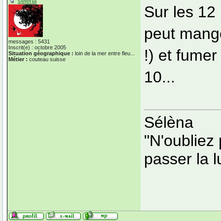
selena
Sur les 12
peut mange
messages : 5431
Inscrit(e) : octobre 2005
!) et fumer
Situation géographique :
loin de la mer entre fleu...
Métier :
couteau suisse
10...
Sélèna
"N'oubliez 
passer la 