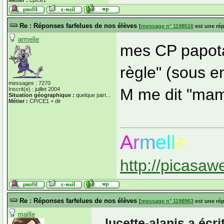
Métier :
cp/ce1
Re : Réponses farfelues de nos élèves
[
message n° 1198516
est une ré
armelle
mes CP papotai
règle" (sous e
messages : 7270
M me dit "ma
Inscrit(e) : juillet 2004
Situation géographique :
quelque part...
Métier :
CP/CE1 + dir
A
r
m
el
l
e
http://picasaw
Re : Réponses farfelues de nos élèves
[
message n° 1198963
est une ré
maille
lucette-alanis a écr