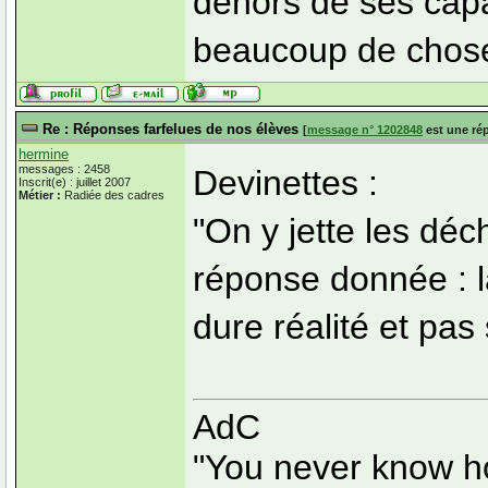
dehors de ses capac
beaucoup de choses
Re : Réponses farfelues de nos élèves
[
message n° 1202848
est une ré
hermine
messages : 2458
Devinettes :
Inscrit(e) : juillet 2007
Métier :
Radiée des cadres
"On y jette les déc
réponse donnée : l
dure réalité et pas 
AdC
"You never know ho