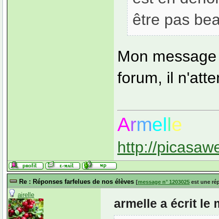
être pas bea
Mon message é
forum, il n'at
A
r
m
el
l
e
http://picasaw
Re : Réponses farfelues de nos élèves
[
message n° 1203025
est une ré
airelle
armelle a écrit l