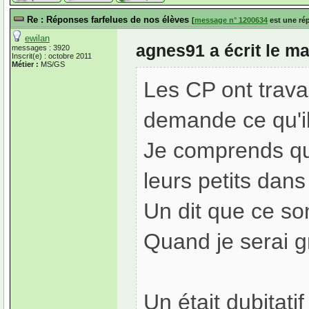
Re : Réponses farfelues de nos élèves
[
message n° 1200634
est une ré
ewilan
agnes91 a écrit le ma
messages : 3920
Inscrit(e) : octobre 2011
Métier :
MS/GS
Les CP ont travai
demande ce qu'il
Je comprends qu'
leurs petits dans
Un dit que ce s
Quand je serai g
Un était dubitati