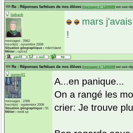
Re : Réponses farfelues de nos élèves
[
message n° 1200089
est une ré
babaub
mars j'avais
!
messages : 3962
Inscrit(e) : novembre 2008
Situation géographique :
m&m'sland
Métier :
cp/ce1
Re : Réponses farfelues de nos élèves
[
message n° 1200209
est une ré
agnes91
A...en panique...
On a rangé les mot
messages : 2365
crier: Je trouve p
Inscrit(e) : septembre 2006
Situation géographique :
91
Métier :
instit cp