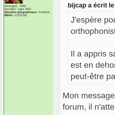
bijcap a écrit 
messages : 4282
Inscrit(e) : mars 2007
Situation géographique :
Finistère
Métier :
CE2/CM1
J'espère pou
orthophonis
Il a appris
est en dehor
peut-être p
Mon message é
forum, il n'a