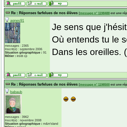
Re : Réponses farfelues de nos élèves
[
message n° 1198488
est une ré
agnes91
Je sens que j'hésit
Où entends tu le 
messages : 2365
Dans les oreilles
Inscrit(e) : septembre 2006
Situation géographique :
91
Métier :
instit cp
Re : Réponses farfelues de nos élèves
[
message n° 1198500
est une ré
babaub
messages : 3962
Inscrit(e) : novembre 2008
Situation géographique :
m&m'sland