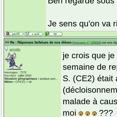
Ben regarde sous t
Je sens qu'on va ri
Re : Réponses farfelues de nos élèves
[
message n° 1200220
est une ré
armelle
je crois que je
semaine de rep
messages : 7270
S. (CE2) était
Inscrit(e) : juillet 2004
Situation géographique :
quelque part...
Métier :
CP/CE1 + dir
(décloisonnemen
malade à caus
moi
???