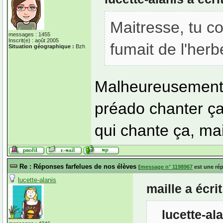
Maitresse, tu co
messages : 1455
Inscrit(e) : août 2005
fumait de l'herb
Situation géographique :
Bzh
Malheureusement, 
préado chanter ça
qui chante ça, mai
Re : Réponses farfelues de nos élèves
[
message n° 1198967
est une ré
lucette-alanis
maille a écri
lucette-al