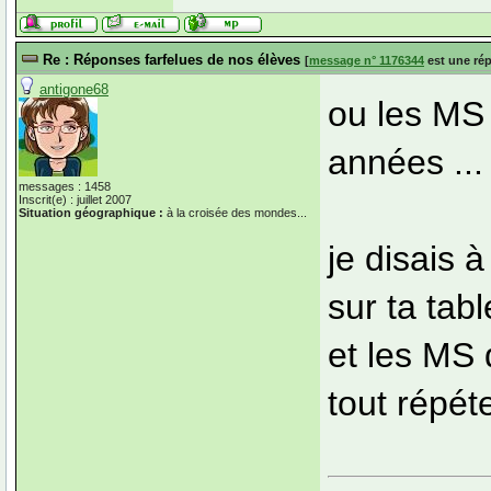
Re : Réponses farfelues de nos élèves
[
message n° 1176344
est une ré
antigone68
ou les MS 
années ...
messages : 1458
Inscrit(e) : juillet 2007
Situation géographique :
à la croisée des mondes...
je disais 
sur ta tabl
et les MS 
tout répét