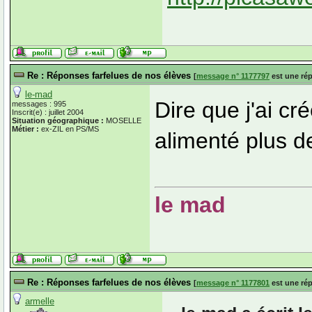
Re : Réponses farfelues de nos élèves
[
message n° 1177797
est une ré
le-mad
Dire que j'ai cré
messages : 995
Inscrit(e) : juillet 2004
Situation géographique :
MOSELLE
Métier :
ex-ZIL en PS/MS
alimenté plus de
le mad
Re : Réponses farfelues de nos élèves
[
message n° 1177801
est une ré
armelle