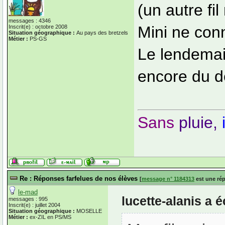
(un autre fi
messages : 4346
Mini ne conn
Inscrit(e) : octobre 2008
Situation géographique :
Au pays des bretzels
Métier :
PS-GS
Le lendemai
encore du d
Sans
pluie,
Re : Réponses farfelues de nos élèves
[
message n° 1184313
est une ré
le-mad
lucette-alanis a 
messages : 995
Inscrit(e) : juillet 2004
Situation géographique :
MOSELLE
Métier :
ex-ZIL en PS/MS