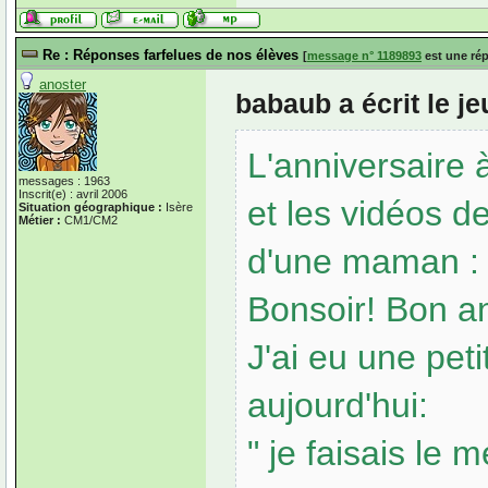
Re : Réponses farfelues de nos élèves
[
message n° 1189893
est une ré
anoster
babaub a écrit le j
L'anniversaire à
messages : 1963
Inscrit(e) : avril 2006
et les vidéos d
Situation géographique :
Isère
Métier :
CM1/CM2
d'une maman :
Bonsoir! Bon an
J'ai eu une pet
aujourd'hui:
" je faisais le