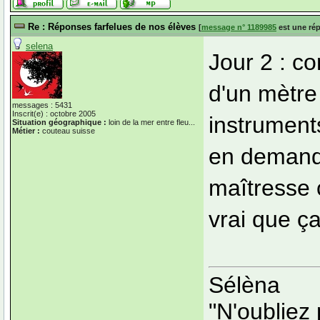
Re : Réponses farfelues de nos élèves
[
message n° 1189985
est une ré
selena
Jour 2 : c
d'un mètre 
messages : 5431
Inscrit(e) : octobre 2005
instrument
Situation géographique :
loin de la mer entre fleu...
Métier :
couteau suisse
en demanda
maîtresse 
vrai que ç
Sélèna
"N'oubliez 