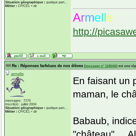
Situation géographique :
quelque part...
Métier :
CP/CE1 + dir
A
r
m
el
l
e
http://picasaw
Re : Réponses farfelues de nos élèves
[
message n° 1185400
est une ré
armelle
En faisant un p
maman, le châ
messages : 7270
Inscrit(e) : juillet 2004
Situation géographique :
quelque part...
Métier :
CP/CE1 + dir
Babaub, indic
"château".... A