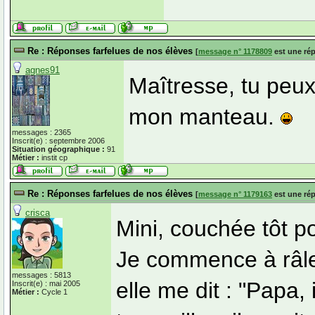
Re : Réponses farfelues de nos élèves
[
message n° 1178809
est une ré
agnes91
Maîtresse, tu peux
mon manteau.
messages : 2365
Inscrit(e) : septembre 2006
Situation géographique :
91
Métier :
instit cp
Re : Réponses farfelues de nos élèves
[
message n° 1179163
est une ré
crisca
Mini, couchée tôt po
Je commence à râler,
messages : 5813
elle me dit : "Papa, 
Inscrit(e) : mai 2005
Métier :
Cycle 1