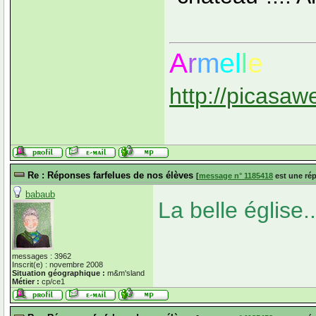
A
r
m
el
l
e
http://picasaw
Re : Réponses farfelues de nos élèves
[
message n° 1185418
est une ré
babaub
La belle église.
messages : 3962
Inscrit(e) : novembre 2008
Situation géographique :
m&m'sland
Métier :
cp/ce1