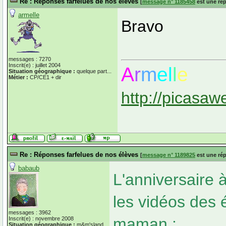
Re : Réponses farfelues de nos élèves
[
message n° 1185458
est une ré
armelle
Bravo
messages : 7270
Inscrit(e) : juillet 2004
A
r
m
el
l
e
Situation géographique :
quelque part...
Métier :
CP/CE1 + dir
http://picasaw
Re : Réponses farfelues de nos élèves
[
message n° 1189825
est une ré
babaub
L'anniversaire à
les vidéos des 
messages : 3962
maman :
Inscrit(e) : novembre 2008
Situation géographique :
m&m'sland