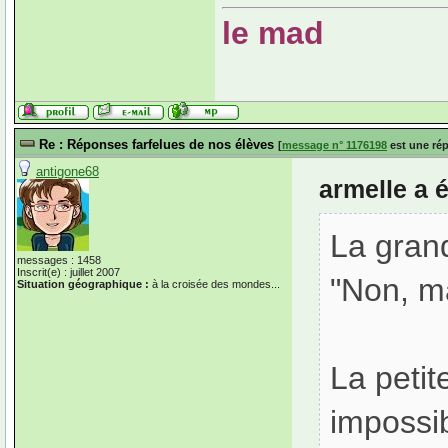
le mad
Re : Réponses farfelues de nos élèves
[
message n° 1176198
est une ré
antigone68
armelle a é
La grand
messages : 1458
Inscrit(e) : juillet 2007
"Non, m
Situation géographique :
à la croisée des mondes...
La petit
impossib