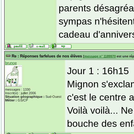
parents désagréab
sympas n'hésitent
cadeau d'annivers
Re : Réponses farfelues de nos élèves
[
message n° 1189970
est une ré
brunoe
Jour 1 : 16h15
Mignon s'exclam
messages : 1330
Inscrit(e) : juillet 2006
c'est le centre 
Situation géographique :
Sud-Ouest
Métier :
GS/CP
Voilà voilà... N
bouche des enf