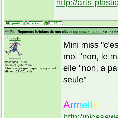
http://arts-plas
Re : Réponses farfelues de nos élèves
[
message n° 1177791
est une ré
armelle
Mini miss "c'e
moi "non, le 
messages : 7270
elle "non, a p
Inscrit(e) : juillet 2004
Situation géographique :
quelque part...
Métier :
CP/CE1 + dir
seule"
A
r
m
el
l
e
http://picasaw