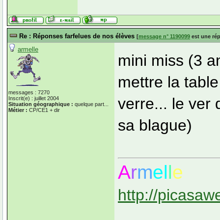
Re : Réponses farfelues de nos élèves
[
message n° 1190099
est une ré
armelle
mini miss (3 a
mettre la table 
messages : 7270
verre... le ver
Inscrit(e) : juillet 2004
Situation géographique :
quelque part...
Métier :
CP/CE1 + dir
sa blague)
A
r
m
el
l
e
http://picasaw