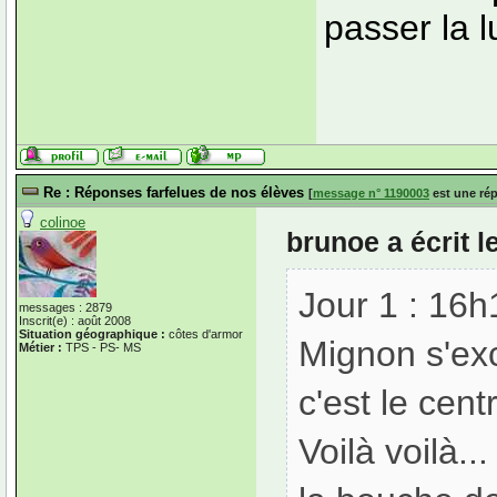
passer la 
Re : Réponses farfelues de nos élèves
[
message n° 1190003
est une ré
colinoe
brunoe a écrit 
Jour 1 : 16h
messages : 2879
Inscrit(e) : août 2008
Situation géographique :
côtes d'armor
Mignon s'exc
Métier :
TPS - PS- MS
c'est le cent
Voilà voilà..