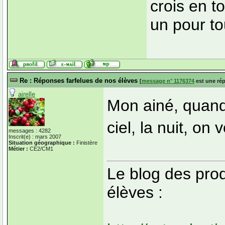
crois en to
un pour to
Re : Réponses farfelues de nos élèves
[
message n° 1176374
est une ré
airelle
Mon ainé, quand i
ciel, la nuit, on 
messages : 4282
Inscrit(e) : mars 2007
Situation géographique :
Finistère
Métier :
CE2/CM1
Le blog des pro
élèves :