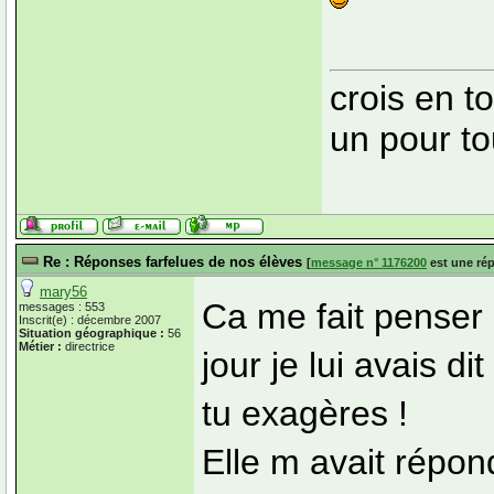
crois en to
un pour to
Re : Réponses farfelues de nos élèves
[
message n° 1176200
est une ré
mary56
Ca me fait penser à
messages : 553
Inscrit(e) : décembre 2007
Situation géographique :
56
Métier :
directrice
jour je lui avais dit 
tu exagères !
Elle m avait répon