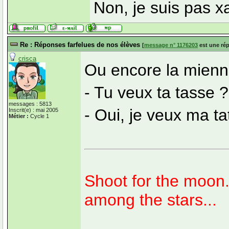
Non, je suis pas x
Re : Réponses farfelues de nos élèves
[
message n° 1176203
est une ré
crisca
Ou encore la mienn
- Tu veux ta tasse ?
messages : 5813
- Oui, je veux ma ta
Inscrit(e) : mai 2005
Métier :
Cycle 1
Shoot for the moon. 
among the stars...