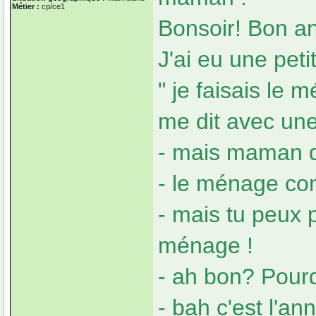
Métier :
cp/ce1
Bonsoir! Bon an
J'ai eu une peti
" je faisais le
me dit avec une
- mais maman qu
- le ménage co
- mais tu peux p
ménage !
- ah bon? Pour
- bah c'est l'an