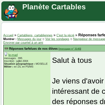
Planète Cartables
»
»
»
Réponses farfe
Accueil
Cartabliens, cartabliennes
C'est la récré
Montrer :
Messages du jour
::
Voir les sondages
::
Navigateur de messag
Envoyer par courriel à un ami
Réponses farfelues de nos élèves
[
message n° 3145
]
le-mad
Salut à tous
messages : 995
Inscrit(e) : juillet 2004
Situation géographique :
MOSELLE
Métier :
ex-ZIL en PS/MS
Je viens d'avoir l
intéressant de 
des réponses dr