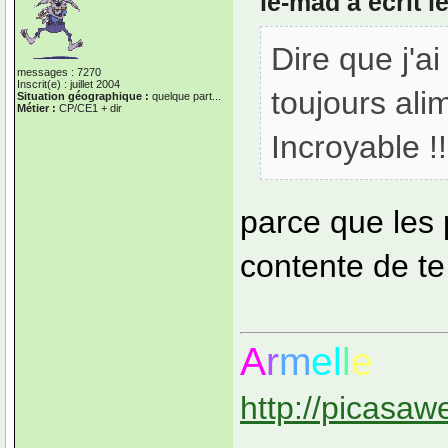
le-mad a écrit l
Dire que j'ai
messages : 7270
Inscrit(e) : juillet 2004
toujours ali
Situation géographique :
quelque part...
Métier :
CP/CE1 + dir
Incroyable !!
parce que les 
contente de te 
A
r
m
el
l
e
http://picasaw