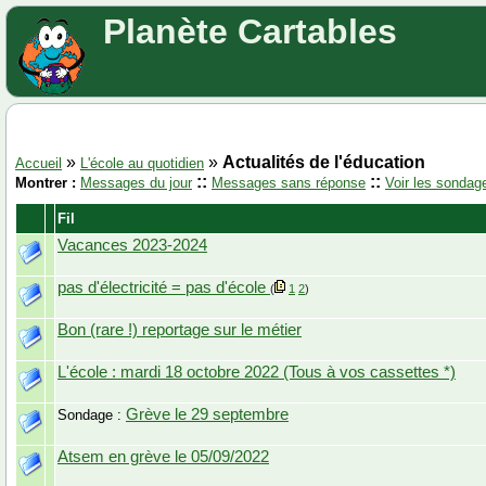
Planète Cartables
»
»
Actualités de l'éducation
Accueil
L'école au quotidien
::
::
Montrer :
Messages du jour
Messages sans réponse
Voir les sondag
Fil
Vacances 2023-2024
pas d'électricité = pas d'école
(
1
2
)
Bon (rare !) reportage sur le métier
L'école : mardi 18 octobre 2022 (Tous à vos cassettes *)
Grève le 29 septembre
Sondage :
Atsem en grève le 05/09/2022