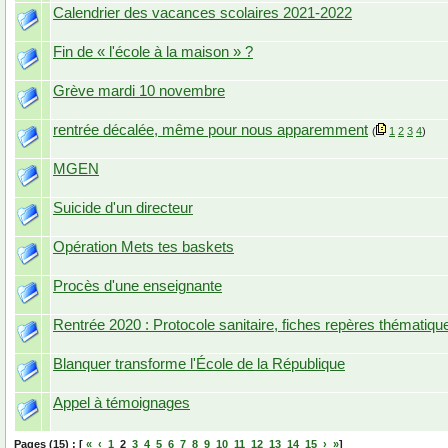
Calendrier des vacances scolaires 2021-2022
Fin de « l'école à la maison » ?
Grève mardi 10 novembre
rentrée décalée, même pour nous apparemment
(
1
2
3
4
)
MGEN
Suicide d'un directeur
Opération Mets tes baskets
Procès d'une enseignante
Rentrée 2020 : Protocole sanitaire, fiches repères thématiq
Blanquer transforme l'École de la République
Appel à témoignages
Pages (15) : [
«
‹
1
2
3
4
5
6
7
8
9
10
11
12
13
14
15
›
»
]