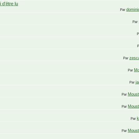
 d'être lu
domini
Par
Par
P
zesc
Par
Mo
Par
j
Par
Moust
Par
Moust
Par
k
Par
Moust
Par