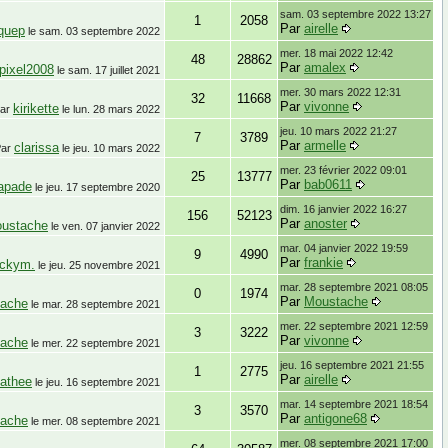
sam. 03 septembre 2022 13:27
1
2058
Par
airelle
quep
le
sam. 03 septembre 2022
mer. 18 mai 2022 12:42
48
28862
Par
amalex
pixel2008
le
sam. 17 juillet 2021
mer. 30 mars 2022 12:31
32
11668
Par
vivonne
kirikette
ar
le
lun. 28 mars 2022
jeu. 10 mars 2022 21:27
7
3789
Par
armelle
clarissa
Par
le
jeu. 10 mars 2022
mer. 23 février 2022 09:01
25
13777
Par
bab0611
apade
le
jeu. 17 septembre 2020
dim. 16 janvier 2022 16:27
156
52123
Par
anoster
ustache
le
ven. 07 janvier 2022
mar. 04 janvier 2022 19:59
9
4990
Par
frankie
ackym.
le
jeu. 25 novembre 2021
mar. 28 septembre 2021 08:05
0
1974
Par
Moustache
ache
le
mar. 28 septembre 2021
mer. 22 septembre 2021 12:59
3
3222
Par
vivonne
ache
le
mer. 22 septembre 2021
jeu. 16 septembre 2021 21:55
1
2775
Par
airelle
athee
le
jeu. 16 septembre 2021
mar. 14 septembre 2021 18:54
3
3570
Par
antigone68
ache
le
mer. 08 septembre 2021
mer. 08 septembre 2021 17:00