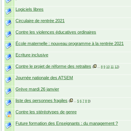
Logiciels libres
Circulaire de rentrée 2021
Contre les violences éducatives ordinaires
École maternelle : nouveau programme à la rentrée 2021
Ecriture inclusive
Contre le projet de réforme des retraites
(
...
8
9
10
11
12
)
Journée nationale des ATSEM
Grève mardi 26 janvier
liste des personnes fragiles
(
...
5
6
7
8
9
)
Contre les stéréotypes de genre
Future formation des Enseignants : du management ?