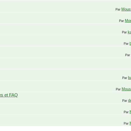
Mous
Par
Mo
Par
k
Par
Par
Par
b
Par
Mous
Par
ues et FAQ
d
Par
Par
Par