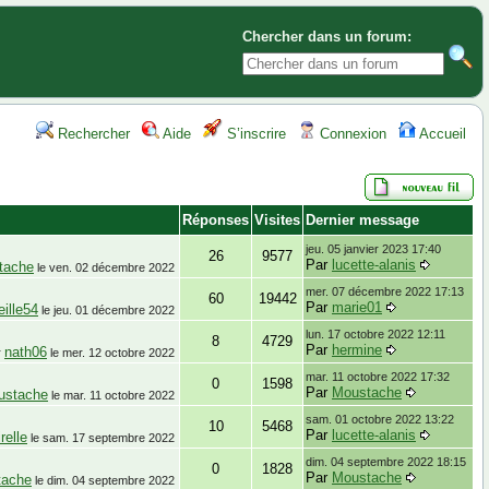
Chercher dans un forum:
Rechercher
Aide
S’inscrire
Connexion
Accueil
Réponses
Visites
Dernier message
jeu. 05 janvier 2023 17:40
26
9577
Par
lucette-alanis
tache
le
ven. 02 décembre 2022
mer. 07 décembre 2022 17:13
60
19442
Par
marie01
eille54
le
jeu. 01 décembre 2022
lun. 17 octobre 2022 12:11
8
4729
Par
hermine
nath06
r
le
mer. 12 octobre 2022
mar. 11 octobre 2022 17:32
0
1598
Par
Moustache
ustache
le
mar. 11 octobre 2022
sam. 01 octobre 2022 13:22
10
5468
Par
lucette-alanis
irelle
le
sam. 17 septembre 2022
dim. 04 septembre 2022 18:15
0
1828
Par
Moustache
tache
le
dim. 04 septembre 2022