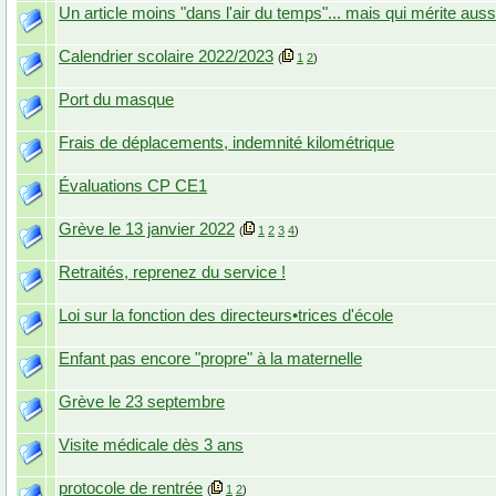
Un article moins "dans l'air du temps"... mais qui mérite aussi
Calendrier scolaire 2022/2023
(
1
2
)
Port du masque
Frais de déplacements, indemnité kilométrique
Évaluations CP CE1
Grève le 13 janvier 2022
(
1
2
3
4
)
Retraités, reprenez du service !
Loi sur la fonction des directeurs•trices d'école
Enfant pas encore "propre" à la maternelle
Grève le 23 septembre
Visite médicale dès 3 ans
protocole de rentrée
(
1
2
)