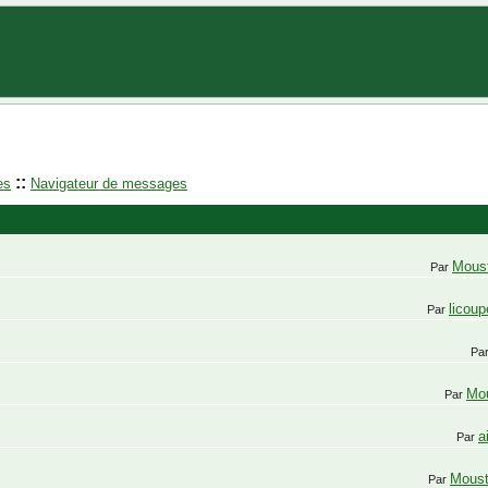
::
es
Navigateur de messages
Mous
Par
licoup
Par
Pa
Mo
Par
a
Par
Mous
Par