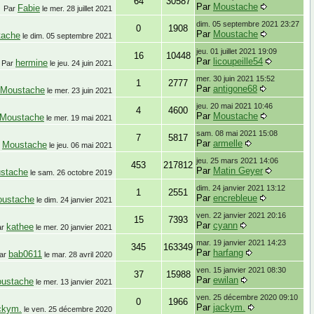
64
30587
Par
Moustache
Fabie
Par
le
mer. 28 juillet 2021
dim. 05 septembre 2021 23:27
0
1908
Par
Moustache
tache
le
dim. 05 septembre 2021
jeu. 01 juillet 2021 19:09
16
10448
Par
licoupeille54
hermine
Par
le
jeu. 24 juin 2021
mer. 30 juin 2021 15:52
1
2777
Par
antigone68
Moustache
le
mer. 23 juin 2021
jeu. 20 mai 2021 10:46
4
4600
Par
Moustache
Moustache
le
mer. 19 mai 2021
sam. 08 mai 2021 15:08
7
5817
Par
armelle
Moustache
r
le
jeu. 06 mai 2021
jeu. 25 mars 2021 14:06
453
217812
Par
Matin Geyer
stache
le
sam. 26 octobre 2019
dim. 24 janvier 2021 13:12
1
2551
Par
encrebleue
ustache
le
dim. 24 janvier 2021
ven. 22 janvier 2021 20:16
15
7393
Par
cyann
kathee
ar
le
mer. 20 janvier 2021
mar. 19 janvier 2021 14:23
345
163349
Par
harfang
bab0611
ar
le
mar. 28 avril 2020
ven. 15 janvier 2021 08:30
37
15988
Par
ewilan
ustache
le
mer. 13 janvier 2021
ven. 25 décembre 2020 09:10
0
1966
Par
jackym.
ckym.
le
ven. 25 décembre 2020