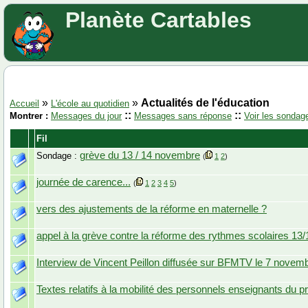
Planète Cartables
»
»
Actualités de l'éducation
Accueil
L'école au quotidien
::
::
Montrer :
Messages du jour
Messages sans réponse
Voir les sondag
Fil
grève du 13 / 14 novembre
Sondage :
(
1
2
)
journée de carence...
(
1
2
3
4
5
)
vers des ajustements de la réforme en maternelle ?
appel à la grève contre la réforme des rythmes scolaires 13/
Interview de Vincent Peillon diffusée sur BFMTV le 7 novem
Textes relatifs à la mobilité des personnels enseignants du p