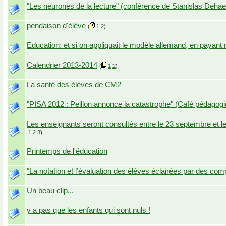
"Les neurones de la lecture" (conférence de Stanislas Deha
pendaison d'élève
(
1
2
)
Education: et si on appliquait le modèle allemand, en payant
Calendrier 2013-2014
(
1
2
)
La santé des élèves de CM2
"PISA 2012 : Peillon annonce la catastrophe" (Café pédagog
Les enseignants seront consultés entre le 23 septembre et le
1
2
3
)
Printemps de l'éducation
"La notation et l’évaluation des élèves éclairées par des com
Un beau clip...
y a pas que les enfants qui sont nuls !