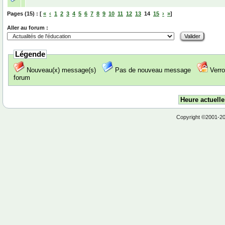
Pages (15) : [
«
‹
1
2
3
4
5
6
7
8
9
10
11
12
13
14
15
›
»
]
Aller au forum :
Légende
Nouveau(x) message(s)
Pas de nouveau message
Verro
forum
Heure actuelle
Copyright ©2001-2